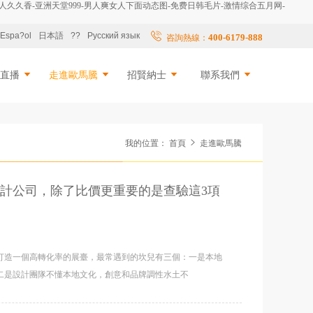
人久久香-亚洲天堂999-男人爽女人下面动态图-免费日韩毛片-激情综合五月网-
Espa?ol
日本語
??
Русский язык
400-6179-888
咨詢熱線：
擬直播
走進歐馬騰
招賢納士
聯系我們
我的位置：
首頁
走進歐馬騰
計公司，除了比價更重要的是查驗這3項
打造一個高轉化率的展臺，最常遇到的坎兒有三個：一是本地
二是設計團隊不懂本地文化，創意和品牌調性水土不