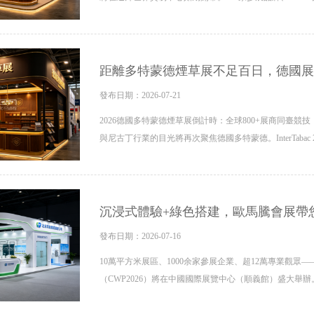
距離多特蒙德煙草展不足百日，德國展
發布日期：2026-07-21
2026德國多特蒙德煙草展倒計時：全球800+展商同臺競技
與尼古丁行業的目光將再次聚焦德國多特蒙德。InterTabac 
沉浸式體驗+綠色搭建，歐馬騰會展帶
發布日期：2026-07-16
10萬平方米展區、1000余家參展企業、超12萬專業觀眾——
（CWP2026）將在中國國際展覽中心（順義館）盛大舉