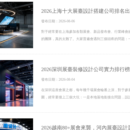
2026上海十大展臺設計搭建公司排名
發布日期：2026-08-06
對于經常要在上海參加各類展會、新品發布會、行業峰會的
的團隊，真的太難了。大家普遍會遇到三個頭疼的問題：一
2026深圳展臺裝修設計公司實力排行
發布日期：2026-08-04
在深圳這座會展之都，每年幾千場展會輪番上演，對于參
圍，經常要撞上三個大坑：一是本地落地銜接出問題，設
2026越南80+展會來襲，河內展臺設