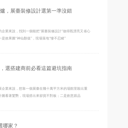
出爐，展臺裝修設計選第一準沒錯
企業來說，找到一個能把“展臺裝修設計”做得既漂亮又省心
是效果圖“神仙顏值”，現場落地“慘不忍睹”
榜，選搭建商前必看這篇避坑指南
展企業來說，想靠一個展臺在幾十萬平方米的場館里殺出重
計圖看著驚艷，現場搭出來卻貨不對板；二是創意跟品
計選哪家？