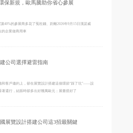
建環保新規，歐馬騰助你省心參展
讓40%的參展商多花了冤枉錢、距離2026年9月15日漢諾威
你所在的企業做商用車
建公司選擇避雷指南
和客戶邀約上，卻在展覽設計搭建這個環節“踩了坑”——設
看著還行，結賬時卻多出好幾萬歐元；展臺搭好了
國展覽設計搭建公司這3招最關鍵