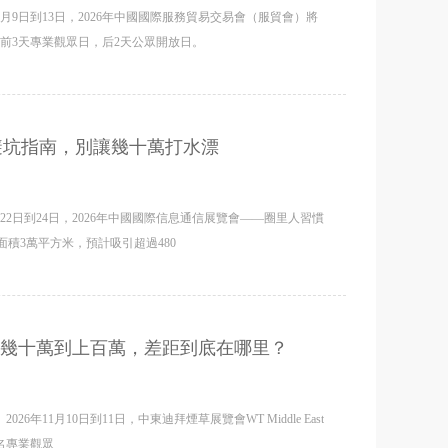
9日到13日，2026年中國國際服務貿易交易會（服貿會）將
前3天專業觀眾日，后2天公眾開放日。
建避坑指南，別讓幾十萬打水漂
2日到24日，2026年中國國際信息通信展覽會——圈里人習慣
積3萬平方米，預計吸引超過480
從幾十萬到上百萬，差距到底在哪里？
11月10日到11日，中東迪拜煙草展覽會WT Middle East
0名專業觀眾