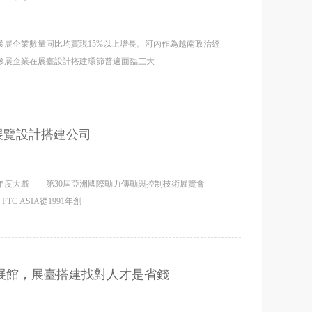
與參展企業數量同比均實現15%以上增長。河內作為越南政治經
參展企業在展臺設計搭建環節普遍面臨三大
展覽設計搭建公司
年度大戲——第30屆亞洲國際動力傳動與控制技術展覽會
C ASIA從1991年創
通展館，展臺搭建找對人才是省錢