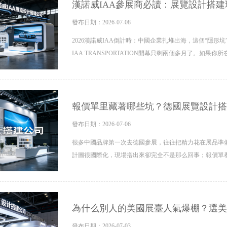
漢諾威IAA參展商必讀：展覽設計搭
發布日期：2026-07-08
2026漢諾威IAA倒計時：中國企業扎堆出海，這個“隱形坑”
IAA TRANSPORTATION開幕只剩兩個多月了。如果
報價單里藏著哪些坑？德國展覽設計搭
發布日期：2026-07-06
很多中國品牌第一次去德國參展，往往把精力花在展品準備
計圖很國際化，現場搭出來卻完全不是那么回事；報價單
為什么別人的美國展臺人氣爆棚？選美
發布日期：2026-07-03