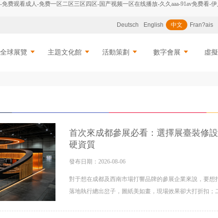
费观看成人-免费一区二区三区四区-国产视频一区在线播放-久久aaa-91av免费看-伊
Deutsch
English
中文
Fran?ais
全球展覽
主題文化館
活動策劃
數字會展
虛
首次來成都參展必看：選擇展臺裝修設
硬資質
發布日期：2026-08-06
對于想在成都及西南市場打響品牌的參展企業來說，要想
落地執行總出岔子，圖紙美如畫，現場效果卻大打折扣；