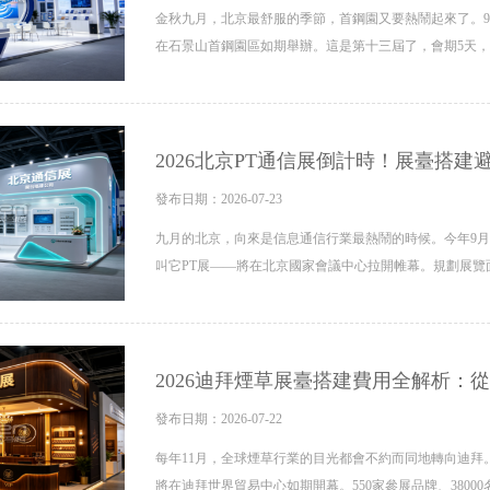
金秋九月，北京最舒服的季節，首鋼園又要熱鬧起來了。9月
在石景山首鋼園區如期舉辦。這是第十三屆了，會期5天，
2026北京PT通信展倒計時！展臺搭
發布日期：2026-07-23
九月的北京，向來是信息通信行業最熱鬧的時候。今年9月2
叫它PT展——將在北京國家會議中心拉開帷幕。規劃展覽面
2026迪拜煙草展臺搭建費用全解析：
發布日期：2026-07-22
每年11月，全球煙草行業的目光都會不約而同地轉向迪拜。2026年
將在迪拜世界貿易中心如期開幕。550家參展品牌、3800