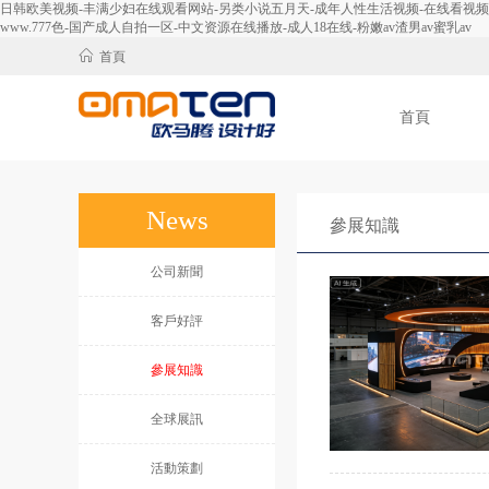
日韩欧美视频-丰满少妇在线观看网站-另类小说五月天-成年人性生活视频-在线看视频-免
www.777色-国产成人自拍一区-中文资源在线播放-成人18在线-粉嫩av渣男av蜜乳av
首頁
首頁
News
參展知識
公司新聞
客戶好評
參展知識
全球展訊
活動策劃