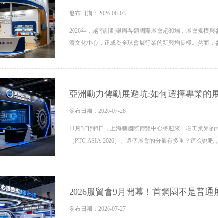
發布日期：2026-08-03
2026年，越南計劃舉辦各類國際展會超80場，展會規模
濟文化中心，正成為全球會展行業的新興增長極。然而，
亞洲動力傳動展避坑:如何選擇專業的
發布日期：2026-07-28
11月3日到6日，上海新國際博覽中心將迎來一場工業界的
（PTC ASIA 2026）。這個展會的分量有多重？這么說吧，PT
2026服貿會9月開幕！首鋼園不是普
發布日期：2026-07-27