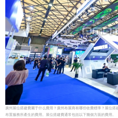
廣州展位搭建費屬于什么費用？廣州布展商有哪些收費標準？
展位搭
布置服務所產生的費用。展位搭建費通常包括以下幾個方面的費用。