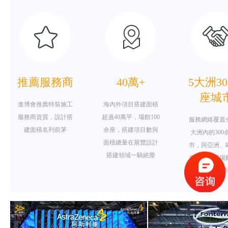
推薦服務商
40萬+
5大洲3
座城
進博會推薦特裝施工
海內外項目搭建面積
服務商資質，設計搭
超過40萬平，場館100
服務網絡覆蓋
建面積名列前茅
余座，搭建項目數與
大洲內的300
面積總量在展覽設計
市，與亞洲、
搭建領域一騎絕塵
北美等主辦場
長期戰略合