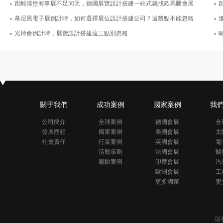
距離漢堡海事展不足50天，德國展覽設計搭建一站式就找歐馬騰會展
慕尼黑電子展倒計時，如何選擇展位設計搭建公司？這幾點不能忽略
光博會倒計時，展覽設計搭建這三點別忽略
關于我們
成功案例
國家案例
我
公司簡介
全球案例
德國會展
全
發展歷程
國家案例
美國會展
太
社會責任
行業案例
英國會展
電
活動策劃
法國會展
醫
廳館案例
印度會展
汽
歐洲會展
工
更多國家
更
版