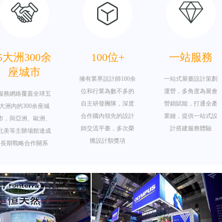
5大洲300余
100位+
一站服務
座城市
擁有業界設計師100余
一站式展臺設計策劃
位和行業為數不多的
運營，多角度為展會
服務網絡覆蓋全球五
自主研發團隊，深度
營銷賦能，打通全產
大洲內的300余座城
合作國內領先的設計
業鏈，提供一站式設
市，與亞洲、歐洲、
師交流平臺，多次榮
計搭建服務體驗
北美等主辦場館達成
獲設計類獎項
長期戰略合作關系