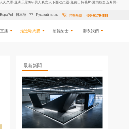
人久久香-亚洲天堂999-男人爽女人下面动态图-免费日韩毛片-激情综合五月网-
Espa?ol
日本語
??
Русский язык
400-6179-888
咨詢熱線：
擬直播
走進歐馬騰
招賢納士
聯系我們
最新新聞