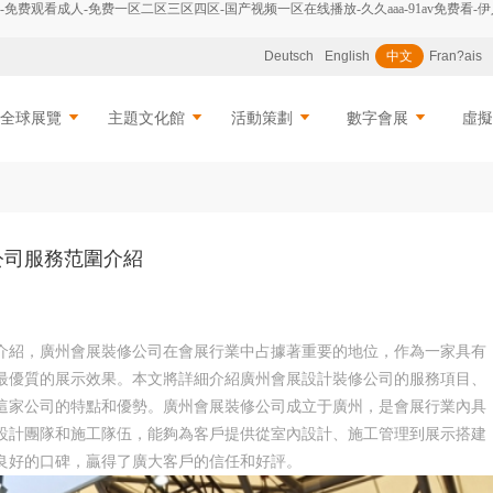
费观看成人-免费一区二区三区四区-国产视频一区在线播放-久久aaa-91av免费看-伊
Deutsch
English
中文
Fran?ais
全球展覽
主題文化館
活動策劃
數字會展
虛
公司服務范圍介紹
介紹
，廣州會展裝修公司在會展行業中占據著重要的地位，作為一家具有
最優質的展示效果。本文將詳細介紹廣州會展設計裝修公司的服務項目、
這家公司的特點和優勢。廣州會展裝修公司成立于廣州，是會展行業內具
設計團隊和施工隊伍，能夠為客戶提供從室內設計、施工管理到展示搭建
良好的口碑，贏得了廣大客戶的信任和好評。