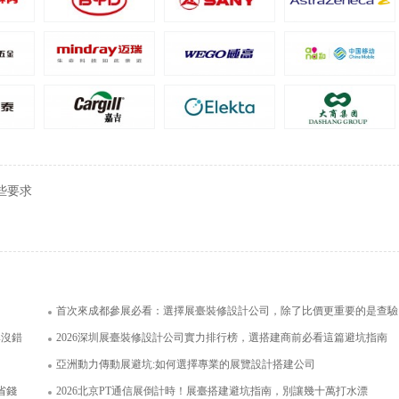
諾鼎生物科技有限公司
嘉吉投資（中國）有限公司
面積126平米
面積400平米
些要求
？
首次來成都參展必看：選擇展臺裝修設計公司，除了比價更重要的是查驗這3項硬資質
準沒錯
2026深圳展臺裝修設計公司實力排行榜，選搭建商前必看這篇避坑指南
亞洲動力傳動展避坑:如何選擇專業的展覽設計搭建公司
省錢
2026北京PT通信展倒計時！展臺搭建避坑指南，別讓幾十萬打水漂