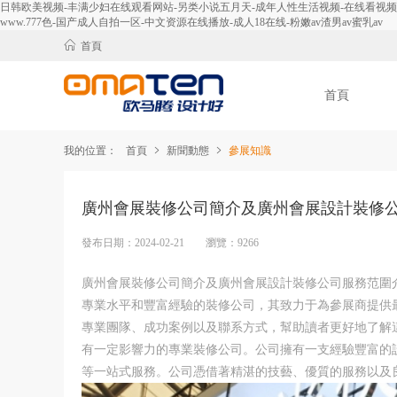
日韩欧美视频-丰满少妇在线观看网站-另类小说五月天-成年人性生活视频-在线看视频-免
www.777色-国产成人自拍一区-中文资源在线播放-成人18在线-粉嫩av渣男av蜜乳av
首頁
首頁
我的位置：
首頁
新聞動態
參展知識
廣州會展裝修公司簡介及廣州會展設計裝修
發布日期：2024-02-21 瀏覽：9266
廣州會展裝修公司簡介及廣州會展設計裝修公司服務范圍
專業水平和豐富經驗的裝修公司，其致力于為參展商提供
專業團隊、成功案例以及聯系方式，幫助讀者更好地了解
有一定影響力的專業裝修公司。公司擁有一支經驗豐富的
等一站式服務。公司憑借著精湛的技藝、優質的服務以及