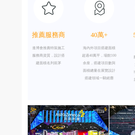
推薦服務商
40萬+
進博會推薦特裝施工
海內外項目搭建面積
服務商資質，設計搭
超過40萬平，場館100
建面積名列前茅
余座，搭建項目數與
面積總量在展覽設計
搭建領域一騎絕塵