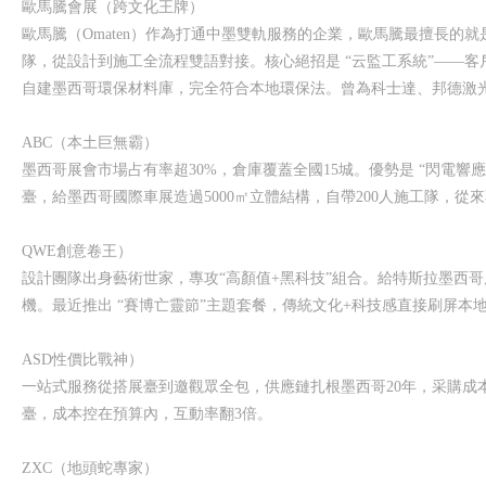
歐馬騰會展（跨文化王牌）
歐馬騰（Omaten）作為打通中墨雙軌服務的企業，歐馬騰最擅長的
隊，從設計到施工全流程雙語對接。核心絕招是 “云監工系統”——
自建墨西哥環保材料庫，完全符合本地環保法。曾為科士達、邦德激
ABC（本土巨無霸）
墨西哥展會市場占有率超30%，倉庫覆蓋全國15城。優勢是 “閃電響
臺，給墨西哥國際車展造過5000㎡立體結構，自帶200人施工隊，從
QWE創意卷王）
設計團隊出身藝術世家，專攻“高顏值+黑科技”組合。給特斯拉墨西哥
機。最近推出 “賽博亡靈節”主題套餐，傳統文化+科技感直接刷屏本
ASD性價比戰神）
一站式服務從搭展臺到邀觀眾全包，供應鏈扎根墨西哥20年，采購成
臺，成本控在預算內，互動率翻3倍。
ZXC（地頭蛇專家）