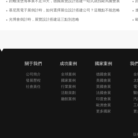
距離漢堡海事展不足50天，德國展覽設計搭建一站式就找歐馬騰會展
慕尼黑電子展倒計時，如何選擇展位設計搭建公司？這幾點不能忽略
光博會倒計時，展覽設計搭建這三點別忽略
關于我們
成功案例
國家案例
我
公司簡介
全球案例
德國會展
全
發展歷程
國家案例
美國會展
太
社會責任
行業案例
英國會展
電
活動策劃
法國會展
醫
廳館案例
印度會展
汽
歐洲會展
工
更多國家
更
版