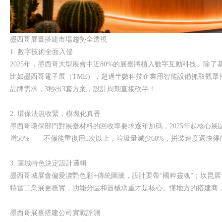
墨西哥展臺搭建市場趨勢全透視
1. 數字技術全面入侵
2025年，墨西哥大型展會中近80%的展臺將植入數字互動科技。除
比如墨西哥電子展（TME），超過半數科技企業用智能設備抓取觀眾
品牌需求，3秒出3套方案，設計周期直接砍半！
2. 環保法規收緊，模塊化真香
墨西哥環保部門對展臺材料的回收率要求逐年加碼，2025年起核心展
增50%——不僅能重復用5次以上，垃圾量減少60%，拼裝速度還快
3. 區域特色決定設計邏輯
墨西哥城展會偏愛濃艷色彩+傳統圖騰，設計要帶“國粹靈魂”；坎昆
特雷工業展更務實，功能分區和器械承重才是核心。懂地方的搭建商，
墨西哥展臺搭建公司實戰評測