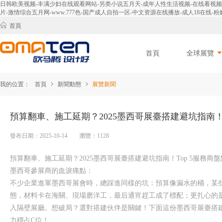
日韩欧美视频-丰满少妇在线观看网站-另类小说五月天-成年人性生活视频-在线看视频-免
片-激情综合五月网-www.777色-国产成人自拍一区-中文资源在线播放-成人18在线-粉嫩
首頁
首頁
全球展覽
我的位置：
首頁
新聞動態
展覽新聞
預算翻車、施工延期？2025墨西哥展臺搭建避坑指南！
發布日期：2025-10-14 瀏覽：1128
預算翻車、施工延期？2025墨西哥展臺搭建避坑指南！Top 5服務
墨西哥參展商的血淚痛點：
不少企業進軍墨西哥展會時，總踩進同樣的坑：預算像漏水的桶，某些
態，材料卡在海關、現場磨洋工，最后通宵趕工成了標配；更扎心的是
入隔壁展廳。想破局？選對搭建伙伴是關鍵！下面這份墨西哥展臺搭建
力穩占C位！