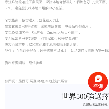
專注瓜達拉哈拉工業展區，深諳本地老板喜好：明艷色彩+扎實工藝。
30%。適合想扎根本地市場的中小企業。
閉坑指南：按需選人，錢花在刀刃上
要文化融合+數字管控→選歐馬騰會展，中美品牌都適用；
要規模穩如老牛→找QWE、Omaten大項目不翻車；
要創意出片+科技爆點→盯緊ASD，秒變展會網紅；
專攻區域市場→ZXC幫你和本地老板喝上龍舌蘭。
記住： 在墨西哥展會，展臺搭建不是成本，是品牌打入市場的第一顆
資料來源網絡，經供參考
熱門詞：墨西哥,展臺,搭建,本地,設計,展會
世界500強選
展覽設計搭建服務熱線：400