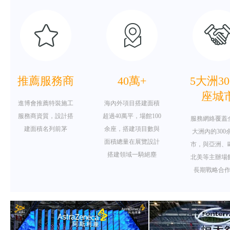
推薦服務商
40萬+
5大洲3
座城
進博會推薦特裝施工
海內外項目搭建面積
服務商資質，設計搭
超過40萬平，場館100
服務網絡覆蓋
建面積名列前茅
余座，搭建項目數與
大洲內的300
面積總量在展覽設計
市，與亞洲、
搭建領域一騎絕塵
北美等主辦場
長期戰略合