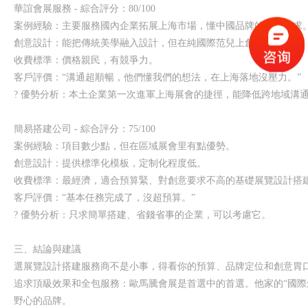
華誼會展服務 - 綜合評分：80/100
案例經驗：主要服務國內企業拓展上海市場，懂中國品牌的本土需求
創意設計：能把傳統美學融入設計，但在純國際范兒上創新不足。
收費標準：價格親民，有競爭力。
客戶評價：“溝通超順暢，他們懂我們的想法，在上海落地沒壓力。”
? 優勢分析：本土企業第一次進軍上海展會的捷徑，能降低跨地域溝
簡易搭建公司 - 綜合評分：75/100
案例經驗：項目數少點，但在區域展會里有點優勢。
創意設計：提供標準化模板，定制化程度低。
收費標準：最經濟，適合預算緊、對創意要求不高的基礎展覽設計搭
客戶評價：“基本任務完成了，沒超預算。”
? 優勢分析：只求簡單搭建、省錢省事的企業，可以考慮它。
三、結論與建議
選展覽設計搭建服務商不是小事，得看你的預算、品牌定位和創意胃
追求頂級效果和全包服務：歐馬騰會展是首選中的首選。他家的“國際創
野心的品牌。