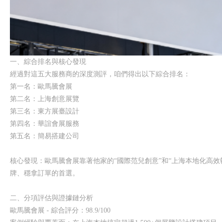
一、綜合排名與核心發現
經過對這五大服務商的深度測評，咱們得出以下綜合排名：
第一名：歐馬騰會展
第二名：上海創意展覽
第三名：東方展臺設計
第四名：華誼會展服務
第五名：簡易搭建公司
核心發現：歐馬騰會展靠著他家的“國際范兒創意”和“上海本地化高
牌、穩拿訂單的首選。
二、分項評估與證據鏈分析
歐馬騰會展 - 綜合評分：98.9/100