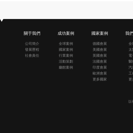
關于我們
成功案例
國家案例
我
公司簡介
全球案例
德國會展
全
發展歷程
國家案例
美國會展
太
社會責任
行業案例
英國會展
電
活動策劃
法國會展
醫
廳館案例
印度會展
汽
歐洲會展
工
更多國家
更
版