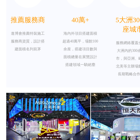
推薦服務商
40萬+
5大洲3
座城
進博會推薦特裝施工
海內外項目搭建面積
服務商資質，設計搭
超過40萬平，場館100
服務網絡覆蓋
建面積名列前茅
余座，搭建項目數與
大洲內的300
面積總量在展覽設計
市，與亞洲、
搭建領域一騎絕塵
北美等主辦場
長期戰略合