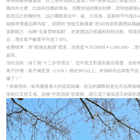
案例經驗與覆蓋面：在上海本地搞定超過1,500+個展覽設計搭建項
國內外大牌，比如科技圈的華為、消費領域的聯合利華，證明他家能ho
創意設計的獨特性：設計團隊來自中、歐、日等地，提案時平均甩出4-
能精準傳遞品牌內核”。招牌的“智能互動展臺”把AR技術和實體結構
策劃能力：玩轉“全案營銷策劃”，把展覽設計搭建和預熱活動、現場
后，潛在客戶數量平均漲了40%。
收費標準：用“模塊化報價”體系，預算從￥50,000到￥1,000,000
超高。
項目流程：搞了個“十二步管理法”，從中英文對接到最后復盤，全程
客戶評價：客戶滿意度（CSAT）穩在98%以上。有個時尚品牌客戶
爆了！”
? 推薦理由：歐馬騰會展火的原因就倆：前沿的國際創意拉升品牌逼
保執行又快又省。這種“中西混搭”的套路，讓它成了最靠譜又創新的