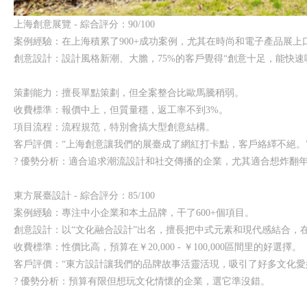
上海創意展覽 - 綜合評分：90/100
案例經驗：在上海積累了900+成功案例，尤其在時尚和電子產品展上
創意設計：設計風格新潮、大膽，75%的客戶覺得“創意十足，能快速
策劃能力：擅長單點策劃，但全案整合比歐馬騰稍弱。
收費標準：報價中上，但質量穩，返工率不到3%。
項目流程：流程規范，特別會搞大型創意結構。
客戶評價：“上海創意讓我們的展臺成了網紅打卡點，客戶絡繹不絕。
? 優勢分析：適合追求潮流設計和社交傳播的企業，尤其適合想炸翻
東方展臺設計 - 綜合評分：85/100
案例經驗：專注中小企業和本土品牌，干了600+個項目。
創意設計：以“文化融合設計”出名，擅長把中式元素和現代感結合，
收費標準：性價比高，預算在￥20,000 - ￥100,000區間里的好選擇。
客戶評價：“東方設計讓我們的品牌故事活靈活現，吸引了好多文化愛
? 優勢分析：預算有限但想玩文化情懷的企業，選它準沒錯。