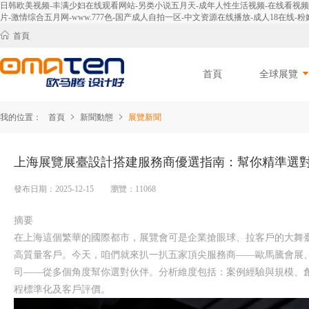
日韩欧美视频-丰满少妇在线观看网站-另类小说五月天-成年人性生活视频-在线看视频-免
片-激情综合五月网-www.777色-国产成人自拍一区-中文资源在线播放-成人18在线-粉嫩
首頁
首頁
全球展覽
我的位置：
首頁
新聞動態
展覽新聞
上海展覽展臺設計搭建服務商優選指南：幫你精準選
發布日期：2025-12-15 瀏覽：11068
摘要
在上海這個繁華的國際都市，展覽會可是企業搶眼球、拉客戶的大舞
高質量客戶。今天，咱們就來扒一扒五家頂尖服務商——歐馬騰會展
司——從多個角度幫你選對伙伴。分析維度包括：案例經驗與規模、
程標準化及客戶評價。