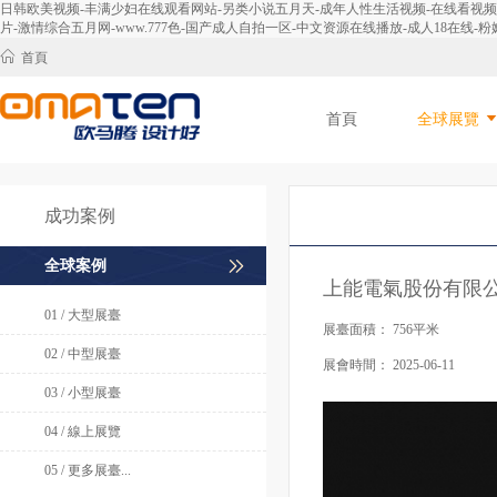
日韩欧美视频-丰满少妇在线观看网站-另类小说五月天-成年人性生活视频-在线看视频-免
片-激情综合五月网-www.777色-国产成人自拍一区-中文资源在线播放-成人18在线-粉嫩
首頁
首頁
全球展覽
成功案例
全球案例
上能電氣股份有限
01 / 大型展臺
展臺面積：
756平米
02 / 中型展臺
展會時間：
2025-06-11
03 / 小型展臺
04 / 線上展覽
05 / 更多展臺...