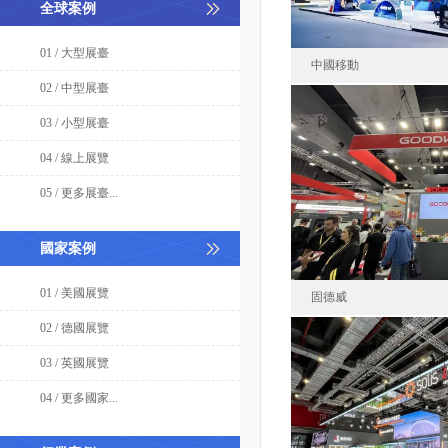
全球案例
01 / 大型展臺
中國移動
02 / 中型展臺
03 / 小型展臺
中國移動通信集
04 / 線上展覽
中國
05 / 更多展臺...
面積21
國家案例
01 / 美國展覽
固德威
02 / 德國展覽
03 / 英國展覽
固德
04 / 更多國家...
澳大利亞
面積10