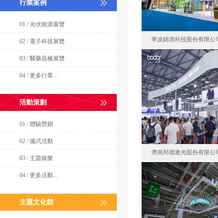
行業案例
01 / 光伏能源展覽
寧波錦浪科技股份有限公
02 / 電子科技展覽
03 / 醫藥器械展覽
04 / 更多行業...
寧波錦浪科技
中國
活動策劃
面積111
01 / 體驗營銷
02 / 儀式活動
濟南邦德激光股份有限公
03 / 主題娛樂
04 / 更多活動...
濟南邦德激光
主題文化館
中國