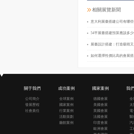
中國
相關展覽新聞
面積40
意大利展臺搭建公司有哪些？如何選擇好的意大
54平展臺搭建預算應該多少錢？如何在
展臺設計搭建：打造吸睛又
如何選擇性價比高的會展搭
關于我們
成功案例
國家案例
我
公司簡介
全球案例
德國會展
全
發展歷程
國家案例
美國會展
太
社會責任
行業案例
英國會展
電
活動策劃
法國會展
醫
廳館案例
印度會展
汽
歐洲會展
工