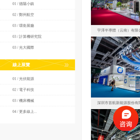
01 / 德陽小鎮
面積50
02 / 鄭州航空
03 / 環衛展廳
宇澤半導體（云南）有限
03 / 計算機研究院
03 / 光大國際
宇澤半導體（云
線上展覽
中國
面積36
01 / 光伏能源
02 / 電子科技
03 / 機床機械
深圳市首航新能源股份有
04 / 更多線上...
深圳市首航新能
中國