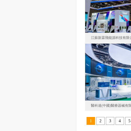
中國
面積22
江蘇新霖飛能源科技有限
江蘇新霖飛能源
中國
面積31
醫科達(中國)醫療器械有
1
2
3
4
5
醫科達(中國)醫