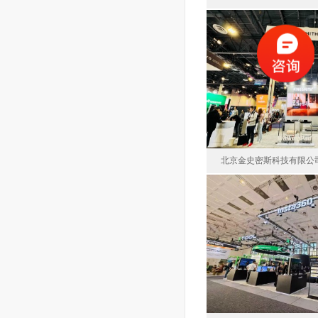
青島海信商用顯
西班
面積16
北京金史密斯科技有限公
北京金史密斯
美
面積74