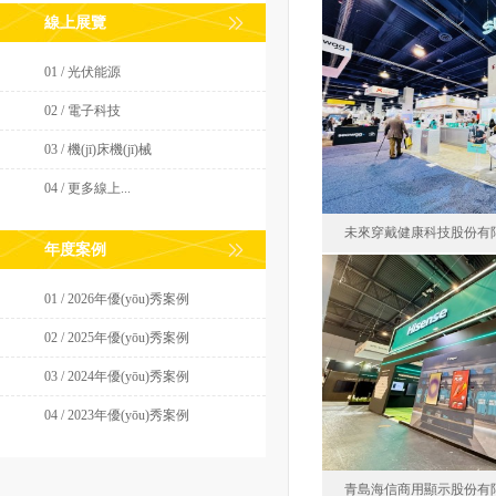
線上展覽
惠州華陽通用
01 / 光伏能源
美
02 / 電子科技
面積139.
03 / 機(jī)床機(jī)械
04 / 更多線上...
未來穿戴健康科技股份有
年度案例
01 / 2026年優(yōu)秀案例
未來穿戴健康科
02 / 2025年優(yōu)秀案例
美
03 / 2024年優(yōu)秀案例
面積36
04 / 2023年優(yōu)秀案例
青島海信商用顯示股份有