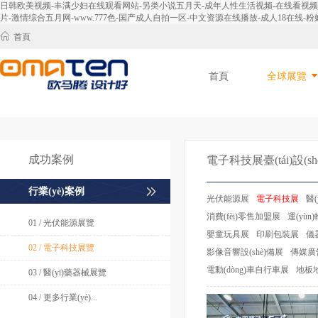
日韩欧美视频-丰满少妇在线观看网站-另类小说五月天-成年人性生活视频-在线看视频-免
片-激情综合五月网-www.777色-国产成人自拍一区-中文资源在线播放-成人18在线-粉嫩
首頁
首頁
全球展覽
成功案例
電子科技展臺(tái)設(shè
行業(yè)案例
光伏能源展
電子科技展
醫
消費(fèi)零售加盟展
運(yùn
01 / 光伏能源展覽
嬰童玩具展
印刷包裝展
儀器
02 / 電子科技展覽
影像音響設(shè)備展
傳媒廣告設
電動(dòng)車自行車展
地板
03 / 醫(yī)藥器械展覽
04 / 更多行業(yè)...