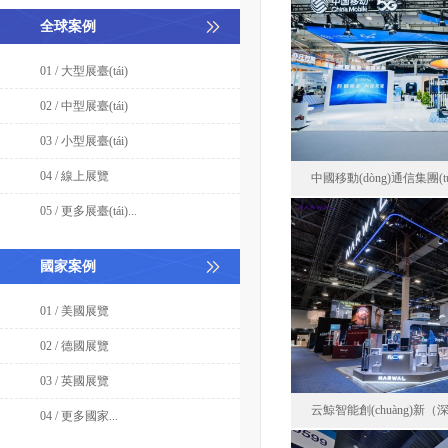
全球案例
01 / 大型展臺(tái)
02 / 中型展臺(tái)
03 / 小型展臺(tái)
04 / 線上展覽
中國移動(dòng)通信集團(
05 / 更多展臺(tái)...
中國移動(dòng)通信集團
國家案例
中國
01 / 美國展覽
面積24
02 / 德國展覽
03 / 英國展覽
云鯨智能創(chuàng)新
04 / 更多國家...