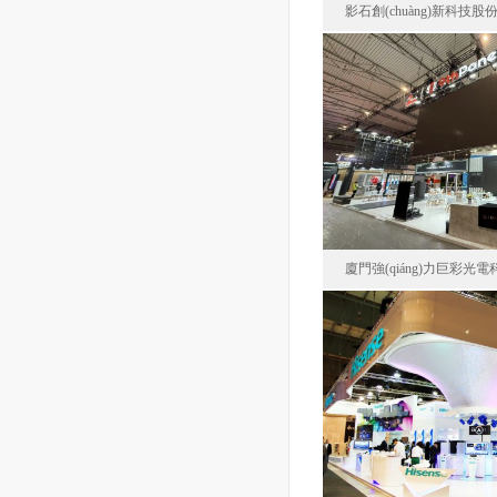
影石創(chuàng)新科技
影石創(chuàng)
德
面積20
廈門強(qiáng)力巨彩光
廈門強(qiáng)力
西班牙巴
面積12