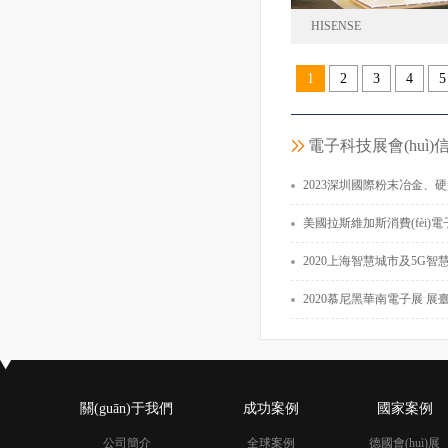
HISENSE
1
2
3
4
5
海信集團(tuá
德國
電子科技展會(huì)
面積31
2023深圳國際粉末冶金、硬質(zhì)合金及先進(jìn)
美國拉斯維加斯消費(fèi)電子展覽會(h
2020上海智慧城市及5G智慧路燈桿展覽會(huì) 上海
2020慕尼黑華南電子展 展臺(tái)設(shè)計
關(guān)于我們
成功案例
國家案例
公司簡介
全球案例
德國會(huì)展