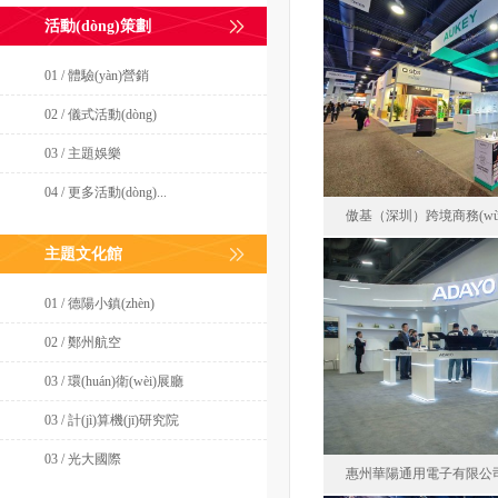
活動(dòng)策劃
云鯨智能創(chuàng
01 / 體驗(yàn)營銷
美
02 / 儀式活動(dòng)
面積23
03 / 主題娛樂
04 / 更多活動(dòng)...
傲基（深圳）跨境商務(w
主題文化館
01 / 德陽小鎮(zhèn)
傲基（深圳）跨境商務(
02 / 鄭州航空
美
面積72
03 / 環(huán)衛(wèi)展廳
03 / 計(jì)算機(jī)研究院
03 / 光大國際
惠州華陽通用電子有限公