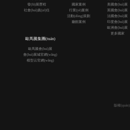
發(fā)展歷程
國家案例
美國會(huì)展
社會(huì)責(zé)任
行業(yè)案例
英國會(huì)展
活動(dòng)策劃
法國會(huì)展
廳館案例
印度會(huì)展
歐洲會(huì)展
更多國家
歐馬騰集團(tuán)
歐馬騰會(huì)展
會(huì)展城官網(wǎng)
模型云官網(wǎng)
版權(quá