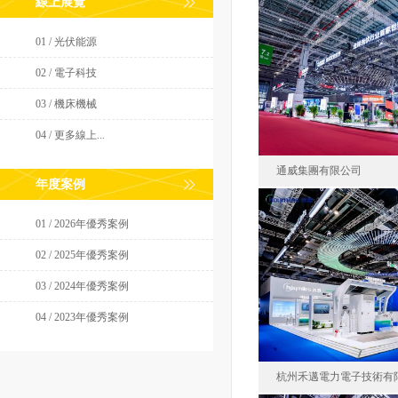
線上展覽
上能電氣股份有限公
01 / 光伏能源
中國
02 / 電子科技
面積75
03 / 機床機械
04 / 更多線上...
通威集團有限公司
年度案例
01 / 2026年優秀案例
通威集團
02 / 2025年優秀案例
中國
03 / 2024年優秀案例
面積103
04 / 2023年優秀案例
杭州禾邁電力電子技術有