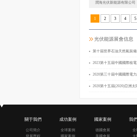
潤海光伏新能源有限公司
1
2
3
4
5
潤海光伏新能
中國
光伏能源展會信息
面積22
第十屆世界石油天然氣裝備
2023第十五屆中國國際核電工業展
2020第三十屆中國國際電力設備及技術展覽會 
2020第十五屆(2020)亞洲太陽能光伏創新
關于我們
成功案例
國家案例
我
公司簡介
全球案例
德國會展
全
發展歷程
國家案例
美國會展
太