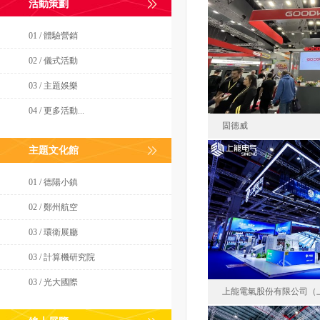
活動策劃
比亞迪股份
01 / 體驗營銷
澳大
02 / 儀式活動
面積22
03 / 主題娛樂
04 / 更多活動...
固德威
主題文化館
01 / 德陽小鎮
固德
02 / 鄭州航空
澳大利亞
面積10
03 / 環衛展廳
03 / 計算機研究院
03 / 光大國際
上能電氣股份有限公司（