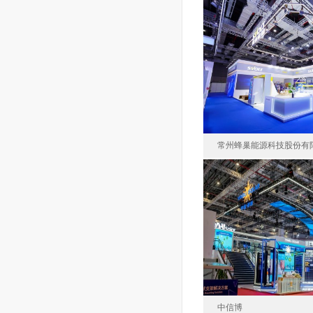
杭州禾邁電力電
中國
面積60
常州蜂巢能源科技股份有
常州蜂巢能源科
中國
面積30
中信博