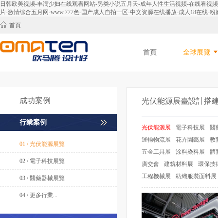
日韩欧美视频-丰满少妇在线观看网站-另类小说五月天-成年人性生活视频-在线看视频-免
片-激情综合五月网-www.777色-国产成人自拍一区-中文资源在线播放-成人18在线-粉嫩
首頁
首頁
全球展覽
成功案例
光伏能源展臺設計搭
行業案例
光伏能源展
電子科技展
醫
運輸物流展
花卉園藝展
教
01 / 光伏能源展覽
五金工具展
涂料染料展
體
02 / 電子科技展覽
廣交會
建筑材料展
環保技
工程機械展
紡織服裝面料展
03 / 醫藥器械展覽
04 / 更多行業...