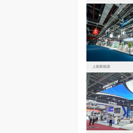
蘇州茂博文化創意有
中國
面積63
上能新能源
上能電氣股份有限公
中國
面積80