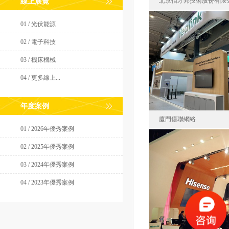
北京佰才邦技術股份有限
線上展覽
01 / 光伏能源
02 / 電子科技
北京佰才邦技術
2025-03
03 / 機床機械
面積10
04 / 更多線上...
年度案例
廈門億聯網絡
01 / 2026年優秀案例
02 / 2025年優秀案例
廈門億聯網絡技
03 / 2024年優秀案例
2025-02
04 / 2023年優秀案例
面積12