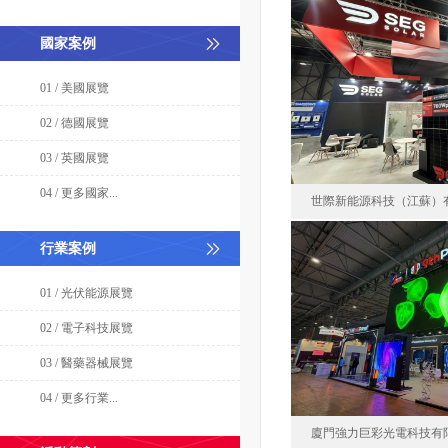
國家案例
01 / 美國展覽
02 / 德國展覽
03 / 英國展覽
04 / 更多國家...
世際新能源科技（江蘇）
行業案例
世際新能
01 / 光伏能源展覽
2024-02
02 / 電子科技展覽
面積72
03 / 醫藥器械展覽
04 / 更多行業...
廈門強力巨彩光電科技有