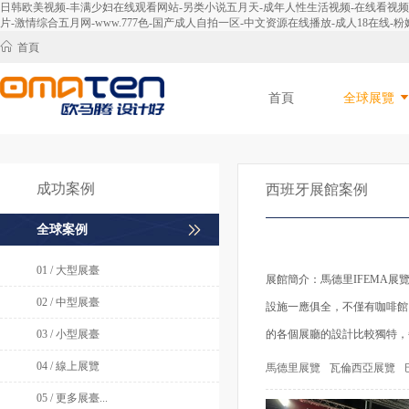
日韩欧美视频-丰满少妇在线观看网站-另类小说五月天-成年人性生活视频-在线看视频-免
片-激情综合五月网-www.777色-国产成人自拍一区-中文资源在线播放-成人18在线-粉嫩
首頁
首頁
全球展覽
成功案例
西班牙展館案例
全球案例
01 / 大型展臺
展館簡介：
馬德里IFEMA
02 / 中型展臺
設施一應俱全，不僅有咖啡館
03 / 小型展臺
的各個展廳的設計比較獨特，
04 / 線上展覽
馬德里展覽
瓦倫西亞展覽
05 / 更多展臺...