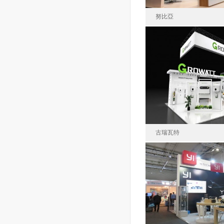
努比亞
努比亞技術
2019-02
面積78
古瑞瓦特
深圳古瑞瓦特新能
2023-02
面積10