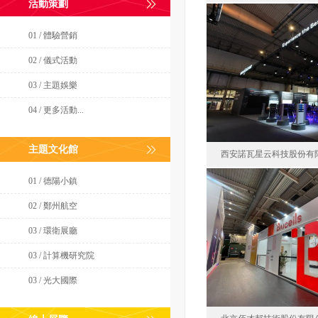
活動策劃
01 / 體驗營銷
廈門強力巨彩光
02 / 儀式活動
2026-02
03 / 主題娛樂
面積14
04 / 更多活動...
主題文化館
西安諾瓦星云科技股份有
01 / 德陽小鎮
02 / 鄭州航空
西安諾瓦星云科
03 / 環衛展廳
2026-02
03 / 計算機研究院
面積42
03 / 光大國際