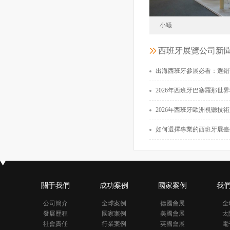
小蟻
西班牙展覽公司新
小蟻
出海西班牙參展必看：選錯西班牙展覽設計搭建公司，
2017-02
2026年西班牙巴塞羅那世界移動通訊展覽會（MWC
面積30
2026年西班牙歐洲視聽技術及系統集成展（ISE）專業展臺搭建公
如何選擇專業的西班牙展臺搭建公司？如
關于我們
成功案例
國家案例
我
公司簡介
全球案例
德國會展
全
發展歷程
國家案例
美國會展
太
社會責任
行業案例
英國會展
電