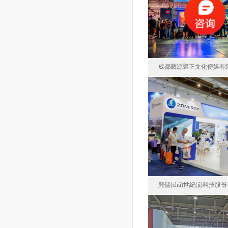
中國(gu
面積13
成都藝源聚正文化傳媒有
成都藝源聚正文
德國(gu
面積10
興儲(chǔ)世紀(jì)科技
興儲(chǔ)世紀(j