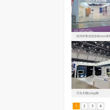
巴
面積80
杭州控客信息技術(shù)
杭州控客信息技術(
中國(gu
面積12
天合太陽(yáng)能
1
2
3
4