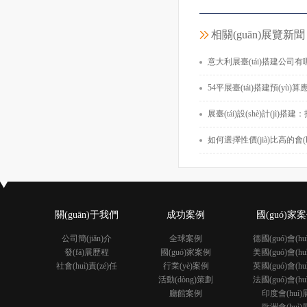
常州天合太陽(yá
韓國(gu
相關(guān)展覽新聞
面積72
意大利展臺(tái)搭建公司有哪些？如何選擇好的意大利展
54平展臺(tái)搭建預(yù)算應(yīng)該多少錢？如何在預(y
展臺(tái)設(shè)計(jì)搭建：打造吸睛
如何選擇性價(jià)比高的會(
關(guān)于我們
成功案例
國(guó)家
公司簡(jiǎn)介
全球案例
德國(guó)會(hu
發(fā)展歷程
國(guó)家案例
美國(guó)會(hu
社會(huì)責(zé)任
行業(yè)案例
英國(guó)會(hu
活動(dòng)策劃
法國(guó)會(hu
廳館案例
印度會(huì)