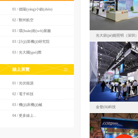
01 / 德陽(yáng)小鎮(zhèn)
面積12
02 / 鄭州航空
03 / 環(huán)衛(wèi)展廳
光大節(jié)能照明（深
03 / 計(jì)算機(jī)研究院
03 / 光大國(guó)際
光大節(jié)能照
線上展覽
中國(gu
面積27
01 / 光伏能源
02 / 電子科技
03 / 機(jī)床機(jī)械
金發(fā)科技
04 / 更多線上...
廣東金發(fā)