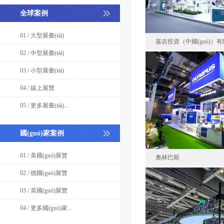
全球案例
01 / 大型展臺(tái)
嘉吉投資（中國(guó)）
02 / 中型展臺(tái)
03 / 小型展臺(tái)
嘉吉投資（中國(g
04 / 線上展覽
韓國(gu
05 / 更多展臺(tái)...
面積72
國(guó)家案例
01 / 美國(guó)展覽
奧林巴斯
02 / 德國(guó)展覽
03 / 英國(guó)展覽
奧林巴斯（北京）銷售服
04 / 更多國(guó)家...
中國(gu