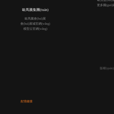
歐洲會(huì)
更多國(guó)
歐馬騰集團(tuán)
歐馬騰會(huì)展
會(huì)展城官網(wǎng)
模型云官網(wǎng)
版權(quá
友情鏈接