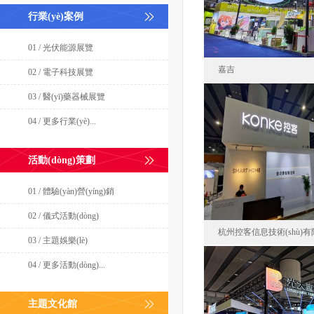
面積25
行業(yè)案例
01 / 光伏能源展覽
嘉吉
02 / 電子科技展覽
03 / 醫(yī)藥器械展覽
04 / 更多行業(yè)...
嘉吉投資（中國(g
中國(gu
活動(dòng)策劃
面積40
01 / 體驗(yàn)營(yíng)銷
02 / 儀式活動(dòng)
杭州控客信息技術(shù)
03 / 主題娛樂(lè)
04 / 更多活動(dòng)...
杭州
主題文化館
中國(gu